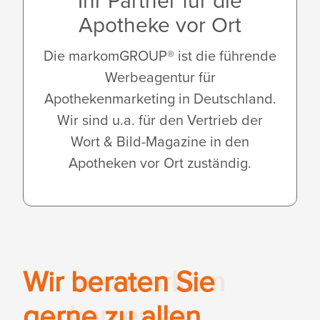
Ihr Partner für die
Apotheke vor Ort
Die markomGROUP® ist die führende
Werbeagentur für
Apothekenmarketing in Deutschland.
Wir sind u.a. für den Vertrieb der
Wort & Bild-Magazine in den
Apotheken vor Ort zuständig.
Wir von markom
Wir beraten Sie
packen es an.
gerne zu allen