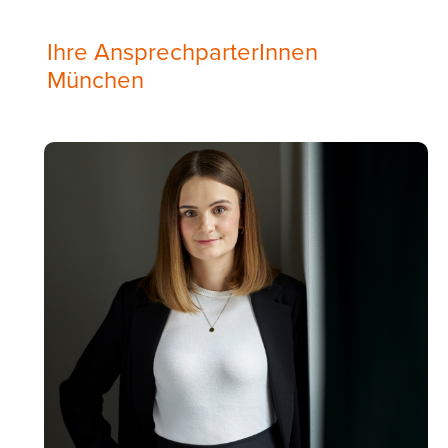
Ihre AnsprechparterInnen
München
Image